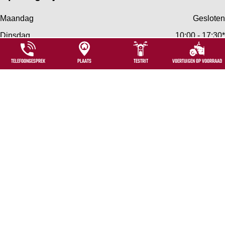
Maandag
Gesloten
Dinsdag
10:00 - 17:30*
Woensdag
10:00 - 17:30
TELEFOONGESPREK
PLAATS
TESTRIT
VOERTUIGEN OP VOORRAAD
Donderdag
10:00 - 17:30
Vrijdag
10:00 - 17:30
Zaterdag
10:00 - 16:00
Zondag
Gesloten
*LET OP! Van november t/m februari zijn wij op dinsdag
gesloten.
Privacy policy