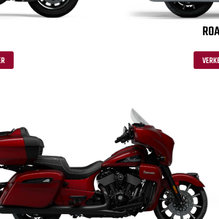
ROA
ER
VERK