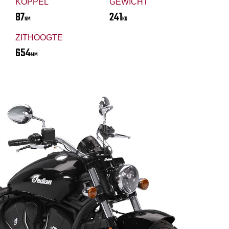
KOPPEL
GEWICHT
87
241
NM
KG
ZITHOOGTE
654
MM