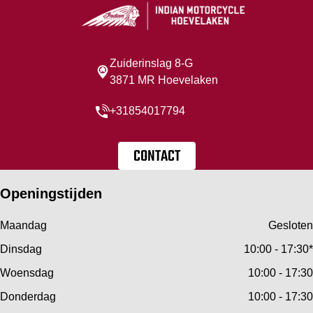
Zuiderinslag 8-G
3871 MR Hoevelaken
+31854017794
CONTACT
Openingstijden
Maandag
Gesloten
Dinsdag
10:00 - 17:30*
Woensdag
10:00 - 17:30
Donderdag
10:00 - 17:30