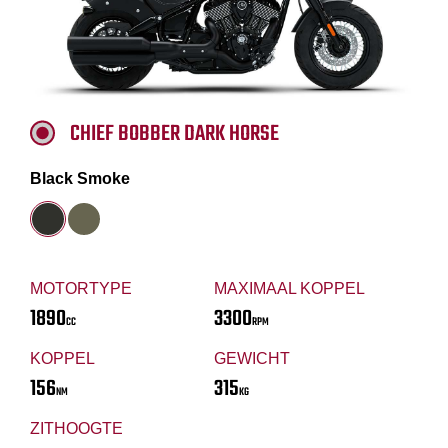
CHIEF BOBBER DARK HORSE
Black Smoke
MOTORTYPE
MAXIMAAL KOPPEL
1890
3300
CC
RPM
KOPPEL
GEWICHT
156
315
NM
KG
ZITHOOGTE